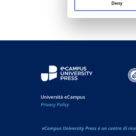
Deny
Università eCampus
Privacy Policy
eCampus University Press è un centro di rice