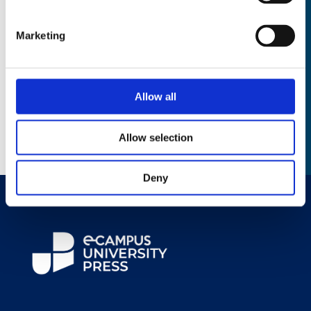
In relazione all'informativa
(Privacy Policy, art. 13
e art. 14 GDPR 2016/679)
, che dichiaro di aver
Marketing
letto,
ACCONSENTO
al trattamento dei miei
dati personali.
Allow all
Allow selection
Deny