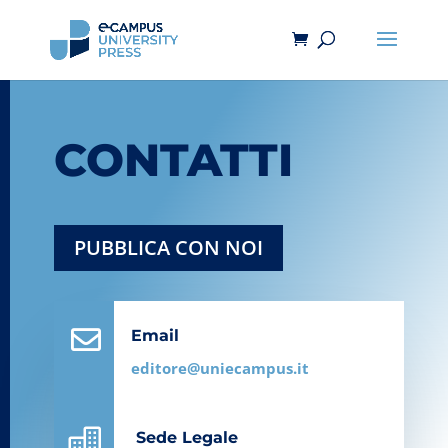
CONTATTI
PUBBLICA CON NOI

Email
editore@uniecampus.it

Sede Legale