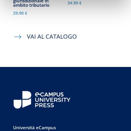
giurisdizionale in
34.90
€
ambito tributario
29.90
€
$
VAI AL CATALOGO
Università eCampus