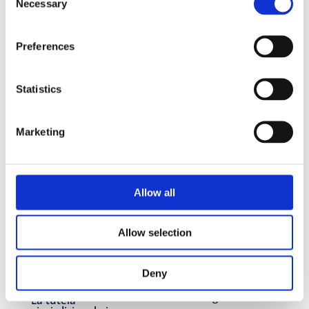
Necessary
Selection
Lo stigma della follia
La francophonie dans
toutes ses perspectives
Preferences
19.90
€
– Deuxième édition
15.90
€
Statistics
Marketing
Allow all
Allow selection
Deny
Feminae Agentes II
La tutela