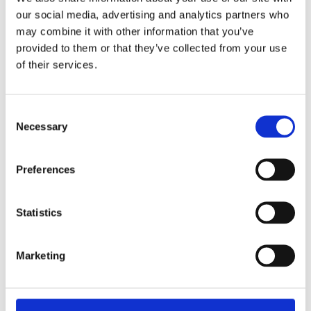
rilancio per l’educare inteso come sviluppo di
our social media, advertising and analytics partners who
autonomie soggettive e solidali di fronte a questioni
may combine it with other information that you’ve
e problemi comuni. Questo libro è il racconto
provided to them or that they’ve collected from your use
commentato di un’esperienza pratica e intellettuale
of their services.
che mira a ispirare insegnanti e scuole di ogni
ordine e grado in tutta Europa.
Consent
Necessary
Selection
PROFILO BIOGRAFICO
Preferences
Francesco Pigozzo
Statistics
Professore associato di Letteratura francese,
coordina i corsi di laurea in lingue presso
Marketing
l’Università eCampus. Dirige il
Centro di Ricerca
CITOYEN.NE.S,
pubblica e lavora su teoria letteraria,
scritture memorialistiche, epistemologia delle
scienze umane e educazione civica. Dal 2009 è