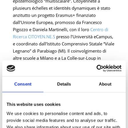
epistemologico “multiscalare”. Citoyenneté à
plusieurs échelles et identités dynamiques è stato
anzitutto un progetto Erasmus+ finanziato
dall’Unione Europea, promosso da Francesco
Pigozzo e Daniela Martinelli, con il loro
Centro di
Ricerca CITOYEN.NE.S
presso l’Università eCampus,
e coordinato dall’Istituto Comprensivo Statale “Viale
Legnano” di Parabiago (MI). Il coinvolgimento di
altre scuole a Milano e a La Colle-sur-Loup in
Provenza, con la partnership strategica
dell’Association Européenne des Enseignants –
France e delle rispettive autorità locali, ha permesso
Consent
Details
About
di realizzare una sperimentazione pilota basata
sull’originale curricolo verticale di educazione civica
elaborato dai ricercatori-formatori per contribuire
This website uses cookies
alla costruzione di uno Spazio Europeo
We use cookies to personalise content and ads, to
dell’Istruzione che non sia mera architettura
provide social media features and to analyse our traffic.
tecnico-burocratica, bensì reale occasione di
We also share information about your use of our site with