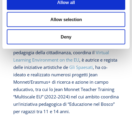
Allow all
regolarmente impegnato nel coordinamento
scientifico-didattico di numerosi progetti e iniziative
Allow selection
di cittadinanza attiva, europea e “multiscalare”.
Daniela Martinelli
Deny
Ricercatrice indipendente nel campo della
pedagogia della cittadinanza, coordina il
Virtual
Learning Environment on the EU
, è autrice e regista
delle iniziative artistiche de
Gli Spaesati
, ha co-
ideato e realizzato numerosi progetti Jean
Monnet/Erasmus+ di ricerca e azione in campo
educativo, tra cui lo Jean Monnet Teacher Training
“Multiscale EU” (2022-2024) nel cui ambito coordina
un’iniziativa pedagogica di “Educazione nel Bosco”
per ragazzi tra 11 e 14 anni.