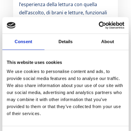
l’esperienza della lettura con quella
dell’ascolto, di brani e letture, funzionali
all’apprendimento.
Sempre in linea con la sua vocazione
all’online le riviste pubblicate da eCampus
Consent
Details
About
University Press sono offerte in open
access, favorendo così un altro pilastro su
cui poggia la casa editrice: la circolazione
This website uses cookies
della conoscenza.
We use cookies to personalise content and ads, to
Riguardo a quest’ultimo punto, eCampus
provide social media features and to analyse our traffic.
We also share information about your use of our site with
University Press mostra infatti anche una
our social media, advertising and analytics partners who
chiara volontà di diffondere le
may combine it with other information that you’ve
acquisizioni scientifiche maturate nelle
provided to them or that they’ve collected from your use
realtà universitarie a un pubblico il più
of their services.
ampio possibile. Per questo ha scelto una
politica di contenimento dei prezzi di