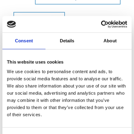
Consent
Details
About
This website uses cookies
We use cookies to personalise content and ads, to
provide social media features and to analyse our traffic.
We also share information about your use of our site with
La spending review:
our social media, advertising and analytics partners who
Storia e prospettive
may combine it with other information that you’ve
per ottimizzare
provided to them or that they’ve collected from your use
l’allocazione delle
of their services.
risorse pubbliche.
11.90
€