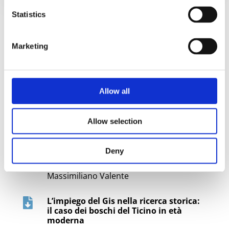
Statistics
ARTICOLI
Marketing
“Ho imparato a gestirmi da sola”.

Lezioni inattese dalla DAD e dintorni
Maria Ranieri – Cristina Gaggioli –
Allow all
Antonio Fini
La pubblicazione on-line della serie

Allow selection
“Ebrei” nell’Archivio Storico della
Segreteria di Stato, Sezione per i
rapporti con gli Stati e le
Deny
Organizzazioni internazionali
Massimiliano Valente
L’impiego del Gis nella ricerca storica:

il caso dei boschi del Ticino in età
moderna