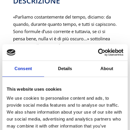
DESCRIZIONE
quantità
«Parliamo costantemente del tempo, diciamo: da
quando, durante quanto tempo, e tutti si capiscono.
Sono formule d’uso corrente e tuttavia, se ci si
pensa bene, nulla vi è di più oscuro…» sottolinea
Agostino nelle sue Confessioni.
Chi di noi non ha percepito l’enigmatica «oscurità»
che avvolge l’idea del Tempo? Ogni esperienza
umana – l’attesa, il dolore, l’assenza, la gioia, il
Consent
Details
About
sogno, il piacere – sembra rivelarne la natura
mutevole, intrisa di durate che sfuggono al
This website uses cookies
controllo. Persino il linguaggio tradisce questa sfida:
«è interminabile», si è soliti dire… «non smette di
We use cookies to personalise content and ads, to
durare», «il tempo vola»… Ma perché, si domanda
provide social media features and to analyse our traffic.
Jean-Toussaint Desanti, il Tempo non è un oggetto
We also share information about your use of our site with
come gli altri, definibile nei termini della filosofia?
our social media, advertising and analytics partners who
Perché il linguaggio sistematicamente vacilla ogni
may combine it with other information that you’ve