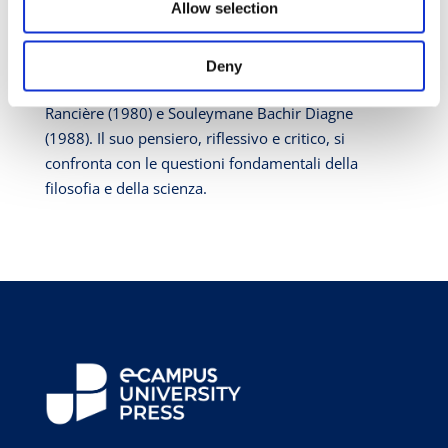
Allow selection
(1992). Insegnò all’École Normale Supérieure e alla
Sorbona, influenzando figure come Michel Foucault
e Louis Althusser. Fu vicino a Jacques Lacan e
Deny
diresse le tesi di Jacques Derrida (1980), Jacques
Rancière (1980) e Souleymane Bachir Diagne
(1988). Il suo pensiero, riflessivo e critico, si
confronta con le questioni fondamentali della
filosofia e della scienza.