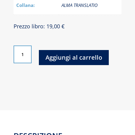
Collana:
ALMA TRANSLATIO
Prezzo libro: 19,00 €
Riflessioni
sul
Aggiungi al carrello
tempo
-
(Variazioni
filosofiche
I)
Conversazioni
con
Dominique-
Antoine
Grisoni