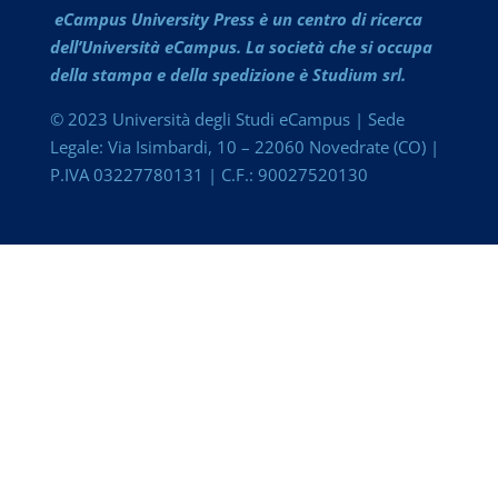
eCampus University Press è un centro di ricerca
dell’Università eCampus. La società che si occupa
della stampa e della spedizione è Studium srl.
© 2023 Università degli Studi eCampus | Sede
Legale: Via Isimbardi, 10 – 22060 Novedrate (CO) |
P.IVA 03227780131 | C.F.: 90027520130