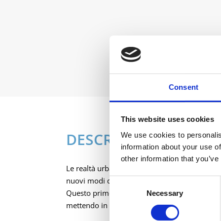
Consent
This website uses cookies
DESCRIZIONE
We use cookies to personalis
information about your use of
other information that you’ve
Le realtà urbane del futuro possono diventare
nuovi modi di abitare i luoghi, e governarli.
Consent
Questo primo quaderno della PPAN Academy off
Necessary
Selection
mettendo in luce i temi chiave che preparano