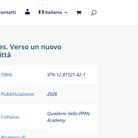
I
ontatti
Italiano
l
m
i
o
a
c
c
es. Verso un nuovo
o
u
ittà
n
t
ISBN:
979-12-81521-42-1
Pubblicazione:
2026
Quaderni della PPAN
Collana:
Academy
Numero di