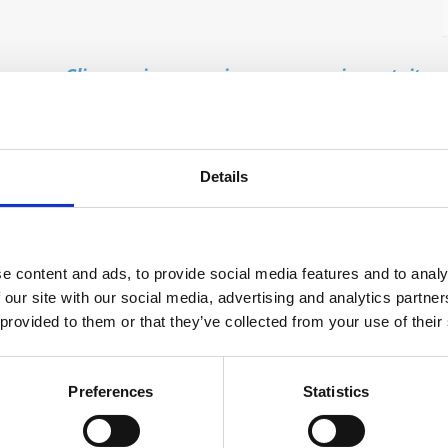
Clicca qui per scaricare una copia gratuita
Per ricevere una copia on demand, scrivi una mai
Details
e content and ads, to provide social media features and to analy
 our site with our social media, advertising and analytics partn
 provided to them or that they’ve collected from your use of their
 veri laboratori di innovazione condivisa, in cui partecipazione a
re uno sguardo possibile sui processi di trasformazione per risp
Preferences
Statistics
 le nuove generazioni a interpretare e guidare il cambiamento.