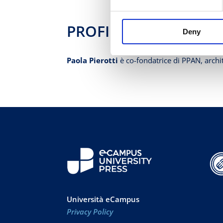
PROFILO BIOGRAFIC
Deny
Paola Pierotti
è co-fondatrice di PPAN, archi
Università eCampus
Privacy Policy