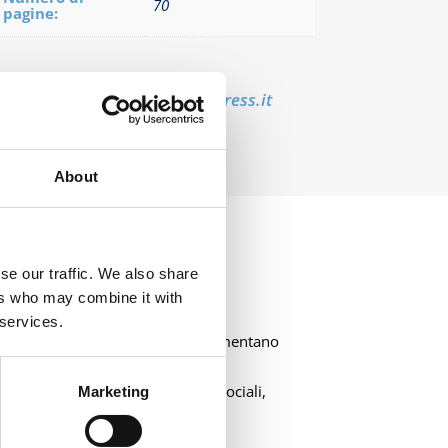
70
pagine:
l a
info@ecampusuniversitypress.it
About
se our traffic. We also share
ers who may combine it with
 services.
ttiva e competenze trasversali alimentano
ondere alle sfide ambientali e sociali,
Marketing