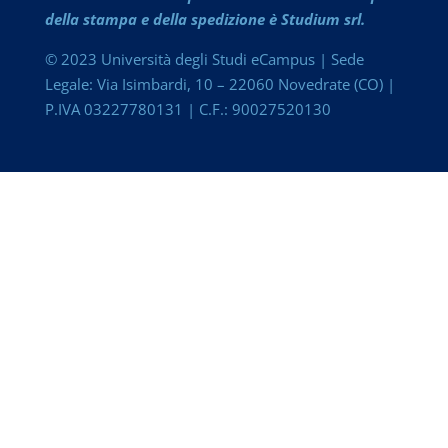
della stampa e della spedizione è Studium srl.
© 2023 Università degli Studi eCampus | Sede
Legale: Via Isimbardi, 10 – 22060 Novedrate (CO) |
P.IVA 03227780131 | C.F.: 90027520130