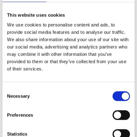
influenzano e, spesso, determinano i processi di
sviluppo economico di aree sub-nazionali (città,
This website uses cookies
province, regioni o territori dotati di specifiche
We use cookies to personalise content and ads, to
caratteristiche socioeconomiche). In verità, nei
provide social media features and to analyse our traffic.
processi di sviluppo economico delle aree sub-
We also share information about your use of our site with
nazionali vanno cercate sia le origini degli “squilibri
our social media, advertising and analytics partners who
regionali”, ossia le disparità nei tassi di crescita del
may combine it with other information that you’ve
reddito pro-capite tra regioni, sia le origini degli
provided to them or that they’ve collected from your use
“squilibri ambientali”, ossia lo spreco di risorse, il
of their services.
degrado ambientale e il peggioramento della
qualità della vita. Si tratta, quindi, di una tematica
oggi più che mai attuale e strettamente collegata a
Consent
quella più ampia rappresentata dall’economia dello
Necessary
Selection
sviluppo.
Preferences
PROFILO BIOGRAFICO
Statistics